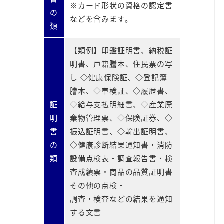
※カード形状の資格の認定書
の
などを含みます。
類
【類例】印鑑証明書、納税証
明書、戸籍謄本、住民票の写
し ◇健康保険証、◇登記簿
謄本、◇車検証、◇履歴書、
証
◇給与支払明細書、◇産業廃
明
棄物管理票、◇保険証券、◇
書
振込証明書、◇輸出証明書、
の
◇健康診断結果通知書・消防
類
設備点検表・調査報告書・検
査成績票・商品の品質証明書
その他の点検・
調査・検査などの結果を通知
する文書