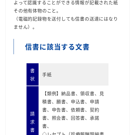
よって認識することができる情報が記載された紙
その他有体物のこと。
（電磁的記録物を送付しても信書の送達にはなり
ません）。
信書に該当する文書
書
手紙
状
【類例】納品書、領収書、見
積書、願書、申込書、申請
書、申告書、依頼書、契約
請
書、照会書、回答書、承諾
求
書、
書
◇レセプト（診療報酬明細書