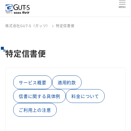
MENU
株式会社GUT-S（ガッツ）
特定信書便
特定信書便
サービス概要
適用約款
信書に関する具体例
料金について
ご利用上の注意