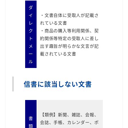
ダ
イ
・文書自体に受取人が記載さ
レ
れている文書
ク
・商品の購入等利用関係、契
ト
約関係等特定の受取人に差し
メ
出す趣旨が明らかな文言が記
ー
載されている文書
ル
信書に該当しない文書
【類例】新聞、雑誌、会報、
書
会誌、手帳、カレンダー、ポ
類