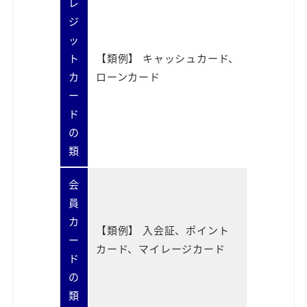
レ
ジ
ッ
ト
【類例】 キャッシュカード、
カ
ローンカード
ー
ド
の
類
会
員
カ
【類例】 入会証、ポイント
ー
カード、マイレージカード
ド
の
類