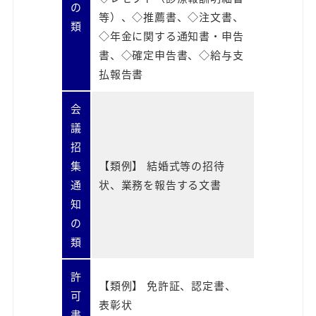
の
等）、◇推薦書、◇注文書、
類
◇年金に関する通知書・申告
書、◇確定申告書、◇給与支
払報告書
会
議
招
集
【類例】 結婚式等の招待
通
状、業務を報告する文書
知
の
類
許
【類例】 免許証、認定書、
可
表彰状
書