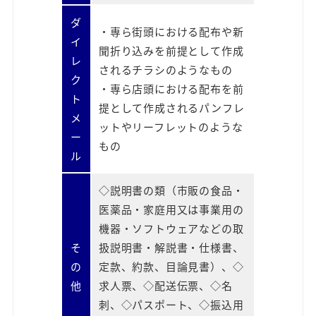
ダ
・専ら街頭における配布や新
イ
聞折り込みを前提として作成
レ
されるチラシのようなもの
ク
・専ら店頭における配布を前
ト
提として作成されるパンフレ
メ
ットやリーフレットのような
ー
もの
ル
◇説明書の類（市販の食品・
医薬品・家庭用又は事業用の
機器・ソフトウェアなどの取
そ
扱説明書・解説書・仕様書、
の
定款、約款、目論見書）、◇
他
求人票、◇配送伝票、◇名
刺、◇パスポート、◇振込用