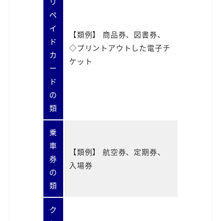
リ
ペ
イ
【類例】 商品券、図書券、
ド
◇プリントアウトした電子チ
カ
ケット
ー
ド
の
類
乗
車
【類例】 航空券、定期券、
券
入場券
の
類
ク