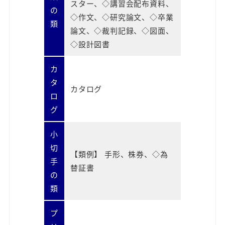
スター、◇講習会配布資料、
の
◇作文、◇研究論文、◇卒業
類
論文、◇裁判記録、◇図面、
◇設計図書
カ
タ
カタログ
ロ
グ
小
切
【類例】 手形、株券、◇為
手
替証書
の
類
プ